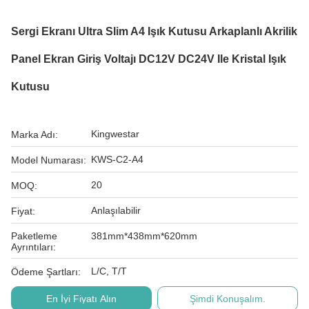
Sergi Ekranı Ultra Slim A4 Işık Kutusu Arkaplanlı Akrilik
Panel Ekran Giriş Voltajı DC12V DC24V Ile Kristal Işık
Kutusu
Kingwestar
Marka Adı:
KWS-C2-A4
Model Numarası:
20
MOQ:
Anlaşılabilir
Fiyat:
Paketleme
381mm*438mm*620mm
Ayrıntıları:
L/C, T/T
Ödeme Şartları:
En İyi Fiyatı Alın
Şimdi Konuşalım.