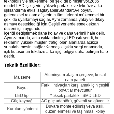
teknolojisiyle mükemmel bir şekilde birleştiriyor.2835
model LED ışık şeridi yüksek parlaklık ve tekdüze arka
ışıklandırma etkisi sağlayabilirStandart A4 boyutu,
geleneksel reklam afişlerinin tüm türlerini mükemmel bir
şekilde uyarlamayı sağlar. Aynı zamanda yatay ve dikey
asmayı desteklediği için,Çeşitli yerlerde esnek ekran
düzeni için uygundur..
İçeriği değiştirmek daha kolay ve daha verimli hale gelir.
Aynı zamanda, arka ışıklandırılmış LED ışık şeridi, her
reklamın yüksek müşteri trafiği olan alanlarda açıkça
sunulabilmesini sağlar.Karmaşık ışıkla sergi ortamında,
ışık kutusunun tekdüze arka ışığı bilgiyi daha belirgin hale
getirir.
Teknik özellikler:
Alüminyum alaşım çerçeve, kristal
Malzeme
cam paneli
Farklı ihtiyaçları karşılamak için çeşitli
Boyut
boyutlar mevcuttur
LED tipi
Yüksek parlaklıklı SMD LED
Güç kaynağı
AC güç adaptörü, güvenli ve güvenilir
Duvara monte edilmiş veya asılı,
Kurulum yöntemi
düzenlenmesi ve taşınması kolay