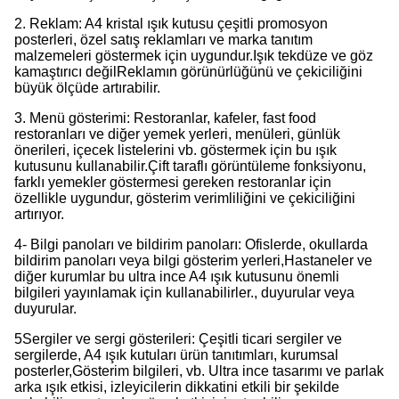
2. Reklam: A4 kristal ışık kutusu çeşitli promosyon
posterleri, özel satış reklamları ve marka tanıtım
malzemeleri göstermek için uygundur.Işık tekdüze ve göz
kamaştırıcı değilReklamın görünürlüğünü ve çekiciliğini
büyük ölçüde artırabilir.
3. Menü gösterimi: Restoranlar, kafeler, fast food
restoranları ve diğer yemek yerleri, menüleri, günlük
önerileri, içecek listelerini vb. göstermek için bu ışık
kutusunu kullanabilir.Çift taraflı görüntüleme fonksiyonu,
farklı yemekler göstermesi gereken restoranlar için
özellikle uygundur, gösterim verimliliğini ve çekiciliğini
artırıyor.
4- Bilgi panoları ve bildirim panoları: Ofislerde, okullarda
bildirim panoları veya bilgi gösterim yerleri,Hastaneler ve
diğer kurumlar bu ultra ince A4 ışık kutusunu önemli
bilgileri yayınlamak için kullanabilirler., duyurular veya
duyurular.
5Sergiler ve sergi gösterileri: Çeşitli ticari sergiler ve
sergilerde, A4 ışık kutuları ürün tanıtımları, kurumsal
posterler,Gösterim bilgileri, vb. Ultra ince tasarımı ve parlak
arka ışık etkisi, izleyicilerin dikkatini etkili bir şekilde