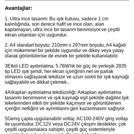
Avantajlar
:
1. Ultra ince tasarım: Bu ışık kutusu, sadece 1 cm
kalınlığında, son derece hafif ve ince olan, alan
kaplamayan, ultra ince bir tasarım benimsiyor.ve çeşitli
ekran ortamları için uygundur.
2. A4 standart boyutu: 210mm x 297mm boyutu, A4 kağıdı
için mükemmel bir şekilde uygundur ve dikey veya yatay
olarak görüntülense de esnek bir şekilde kullanılabilir.
3Etkili LED aydınlatma: 5.76W'lık bir güç ile yerleşik 2835
tip LED ışık şeridi, her ekran içeriğinin net ve parlak
olmasını sağlayarak tekdüze ve uzun süreli bir ışık kaynağı
sağlayabilir.ve dikkat çekmek..
4Arkaplan aydınlatma tekdüzeliği: Arkaplan aydınlatma
tasarımı benimsenir ve ışık kaynağı eşit şekilde dağıtılır.Işık
lekelerinden etkili bir şekilde kaçınıyor ve görüntülenen
içeriğin netliğini ve ayrıntılarını geri kazanmasını sağlıyor.
5Geniş çapta uygulanabilir voltaj: AC100-240V giriş voltajı
ile uyumludur, DC12V veya DC24V çıkışını destekler, çok
çeşitli uygulamalara sahiptir, çeşitli güç sistemleriyle