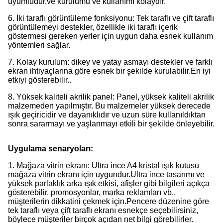
uyumludur,ve kurulumu ve kullanımı kolaydır.
6. İki taraflı görüntüleme fonksiyonu: Tek taraflı ve çift taraflı
görüntülemeyi destekler, özellikle iki taraflı içerik
göstermesi gereken yerler için uygun daha esnek kullanım
yöntemleri sağlar.
7. Kolay kurulum: dikey ve yatay asmayı destekler ve farklı
ekran ihtiyaçlarına göre esnek bir şekilde kurulabilir.En iyi
etkiyi gösterebilir..
8. Yüksek kaliteli akrilik panel: Panel, yüksek kaliteli akrilik
malzemeden yapılmıştır. Bu malzemeler yüksek derecede
ışık geçiricidir ve dayanıklıdır ve uzun süre kullanıldıktan
sonra sararmayı ve yaşlanmayı etkili bir şekilde önleyebilir.
Uygulama senaryoları:
1. Mağaza vitrin ekranı: Ultra ince A4 kristal ışık kutusu
mağaza vitrin ekranı için uygundur.Ultra ince tasarımı ve
yüksek parlaklık arka ışık etkisi, afişler gibi bilgileri açıkça
gösterebilir, promosyonlar, marka reklamları vb.,
müşterilerin dikkatini çekmek için.Pencere düzenine göre
tek taraflı veya çift taraflı ekranı esnekçe seçebilirsiniz,
böylece müşteriler birçok açıdan net bilgi görebilirler.