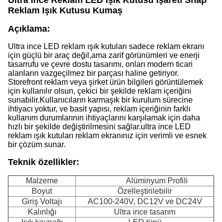
Ultra ince Reklam LED Işık Kutusu İşareti Snap
Reklam Işık Kutusu Kumaş
Açıklama:
Ultra ince LED reklam ışık kutuları sadece reklam ekranı
için güçlü bir araç değil,ama zarif görünümleri ve enerji
tasarrufu ve çevre dostu tasarımı, onları modern ticari
alanların vazgeçilmez bir parçası haline getiriyor.
Storefront reklam veya şirket ürün bilgileri görüntülemek
için kullanılır olsun, çekici bir şekilde reklam içeriğini
sunabilir.Kullanıcıların karmaşık bir kurulum sürecine
ihtiyacı yoktur, ve basit yapısı, reklam içeriğinin farklı
kullanım durumlarının ihtiyaçlarını karşılamak için daha
hızlı bir şekilde değiştirilmesini sağlar.ultra ince LED
reklam ışık kutuları reklam ekranınız için verimli ve esnek
bir çözüm sunar.
Teknik özellikler:
Malzeme
Alüminyum Profili
Boyut
Özelleştirilebilir
Giriş Voltajı
AC100-240V, DC12V ve DC24V
Kalınlığı
Ultra ince tasarım