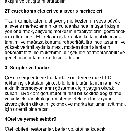
akışını ve satışlarını artırabilir.
2Ticaret kompleksleri ve alışveriş merkezleri
Ticari komplekslerin, alışveriş merkezlerinin veya büyük
alışveriş merkezlerinin kamu alanlarında, müşteri akışını
yönlendirmek, alışveriş merkezinin faaliyetlerini göstermek
için ultra ince LED reklam ışık kutuları kullanılabilir.marka
tanıtımı ve mağaza konumu rehberliğiUltra ince tasarımı ve
yüksek verimli aydınlatması, modern ticari alanların
dekoratif tarzı ile mükemmel bir şekilde harmanlanabilir ve
genel ticari ortamın kalitesini artırabilir.
3- Sergiler ve fuarlar
Çeşitli sergilerde ve fuarlarda, son derece ince LED
reklam ışık kutuları, şirket bilgilerini, ürün tanıtımlarını ve
etkinlik promosyonlarını göstermek için yaygın olarak
kullanılır.Reklam görüntülerini hızlı bir şekilde değiştirme
ve yüksek parlaklık görüntüleme efektleri fonksiyonu,
ziyaretçilerin dikkatini çekmek ve marka tanıtımını arttırmak
için önemli bir araçtır..
4Otel ve yemek sektörü
Otel lobileri, restoranlar, barlar vb. gibi halka açık