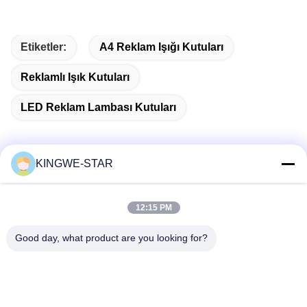
Etiketler:
A4 Reklam Işığı Kutuları
Reklamlı Işık Kutuları
LED Reklam Lambası Kutuları
KINGWE-STAR
Hızlı iletişim
12:15 PM
Adres
Good day, what product are you looking for?
Kat 4, Bina 4, Xintang Sanayi Bölgesi, Baishixia, Fuyong
Caddesi, Baoan Bölgesi, Shenzhen, Guangdong, Çin
Tel
86-137-9834-3469