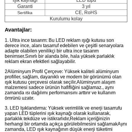
Işık kaynağı
LED tüpü
Garanti
3 yıl
CE, RoHS
Sertifika
Kurulumu kolay
Avantajlar
:
1. Ultra ince tasarım: Bu LED reklam ışığı kutusu son
derece ince, alanı tasarruf edebilen ve çeşitli senaryolara
adapte olabilen yenilikçi bir ultra ince tasarım
benimser.Sınırlı bir alanda bile, hala yüksek parlaklık
reklam ekran efektleri sağlayabilir.
2Alüminyum Profil Çerçeve: Yüksek kaliteli alüminyum
profiller, sağlam, dayanıklı ve modern bir görünümü olan
ışık kutusu çerçevesi olarak seçilir.Alüminyum alaşım
malzemesi sadece ürünün hafifliğini sağlamaz., aynı
zamanda ısı dağılımı performansını arttırır ve kullanım
ömrünü uzatır.
3. LED Işıklandırma: Yüksek verimlilik ve enerji tasarrufu
yapan LED tüplerini ışık kaynağı olarak kullanarak,
parlaklık tekdüze ve istikrarlıdır,Reklam içeriğinizin
herhangi bir ortamda açıkça görülebilmesini sağlamakAynı
zamanda, LED ışık kaynağının düşük enerji tüketimi