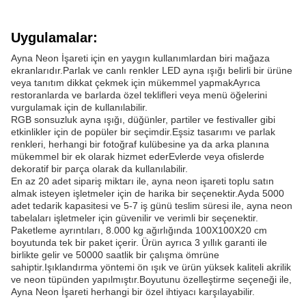
Uygulamalar:
Ayna Neon İşareti için en yaygın kullanımlardan biri mağaza
ekranlarıdır.Parlak ve canlı renkler LED ayna ışığı belirli bir ürüne
veya tanıtım dikkat çekmek için mükemmel yapmakAyrıca
restoranlarda ve barlarda özel teklifleri veya menü öğelerini
vurgulamak için de kullanılabilir.
RGB sonsuzluk ayna ışığı, düğünler, partiler ve festivaller gibi
etkinlikler için de popüler bir seçimdir.Eşsiz tasarımı ve parlak
renkleri, herhangi bir fotoğraf kulübesine ya da arka planına
mükemmel bir ek olarak hizmet ederEvlerde veya ofislerde
dekoratif bir parça olarak da kullanılabilir.
En az 20 adet sipariş miktarı ile, ayna neon işareti toplu satın
almak isteyen işletmeler için de harika bir seçenektir.Ayda 5000
adet tedarik kapasitesi ve 5-7 iş günü teslim süresi ile, ayna neon
tabelaları işletmeler için güvenilir ve verimli bir seçenektir.
Paketleme ayrıntıları, 8.000 kg ağırlığında 100X100X20 cm
boyutunda tek bir paket içerir. Ürün ayrıca 3 yıllık garanti ile
birlikte gelir ve 50000 saatlik bir çalışma ömrüne
sahiptir.Işıklandırma yöntemi ön ışık ve ürün yüksek kaliteli akrilik
ve neon tüpünden yapılmıştır.Boyutunu özelleştirme seçeneği ile,
Ayna Neon İşareti herhangi bir özel ihtiyacı karşılayabilir.