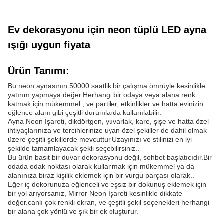
Ev dekorasyonu için neon tüplü LED ayna
ışığı uygun fiyata
Ürün Tanımı:
Bu neon aynasının 50000 saatlik bir çalışma ömrüyle kesinlikle
yatırım yapmaya değer.Herhangi bir odaya veya alana renk
katmak için mükemmel., ve partiler, etkinlikler ve hatta evinizin
eğlence alanı gibi çeşitli durumlarda kullanılabilir.
Ayna Neon İşareti, dikdörtgen, yuvarlak, kare, şişe ve hatta özel
ihtiyaçlarınıza ve tercihlerinize uyan özel şekiller de dahil olmak
üzere çeşitli şekillerde mevcuttur.Uzayınızı ve stilinizi en iyi
şekilde tamamlayacak şekli seçebilirsiniz..
Bu ürün basit bir duvar dekorasyonu değil, sohbet başlatıcıdır.Bir
odada odak noktası olarak kullanmak için mükemmel ya da
alanınıza biraz kişilik eklemek için bir vurgu parçası olarak..
Eğer iç dekorunuza eğlenceli ve eşsiz bir dokunuş eklemek için
bir yol arıyorsanız, Mirror Neon İşareti kesinlikle dikkate
değer.canlı çok renkli ekran, ve çeşitli şekil seçenekleri herhangi
bir alana çok yönlü ve şık bir ek oluşturur.