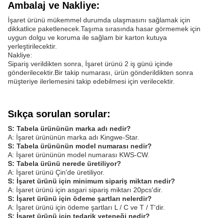
Ambalaj ve Nakliye:
İşaret ürünü mükemmel durumda ulaşmasını sağlamak için
dikkatlice paketlenecek.Taşıma sırasında hasar görmemek için
uygun dolgu ve koruma ile sağlam bir karton kutuya
yerleştirilecektir.
Nakliye:
Sipariş verildikten sonra, İşaret ürünü 2 iş günü içinde
gönderilecektir.Bir takip numarası, ürün gönderildikten sonra
müşteriye ilerlemesini takip edebilmesi için verilecektir.
Sıkça sorulan sorular:
S: Tabela ürününün marka adı nedir?
A: İşaret ürününün marka adı Kingwe-Star.
S: Tabela ürününün model numarası nedir?
A: İşaret ürününün model numarası KWS-CW.
S: Tabela ürünü nerede üretiliyor?
A: İşaret ürünü Çin'de üretiliyor.
S: İşaret ürünü için minimum sipariş miktarı nedir?
A: İşaret ürünü için asgari sipariş miktarı 20pcs'dir.
S: İşaret ürünü için ödeme şartları nelerdir?
A: İşaret ürünü için ödeme şartları L / C ve T / T'dir.
S: İşaret ürünü için tedarik yeteneği nedir?