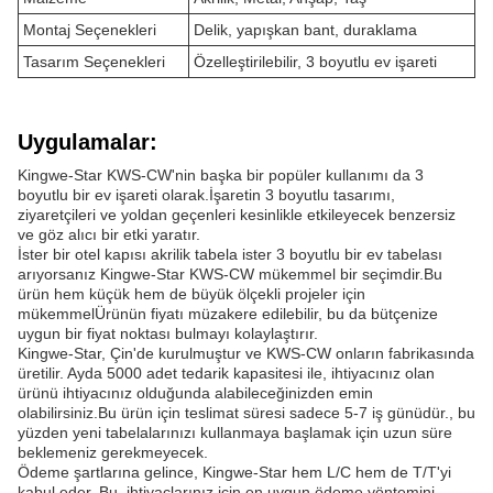
Montaj Seçenekleri
Delik, yapışkan bant, duraklama
Tasarım Seçenekleri
Özelleştirilebilir, 3 boyutlu ev işareti
Uygulamalar:
Kingwe-Star KWS-CW'nin başka bir popüler kullanımı da 3
boyutlu bir ev işareti olarak.İşaretin 3 boyutlu tasarımı,
ziyaretçileri ve yoldan geçenleri kesinlikle etkileyecek benzersiz
ve göz alıcı bir etki yaratır.
İster bir otel kapısı akrilik tabela ister 3 boyutlu bir ev tabelası
arıyorsanız Kingwe-Star KWS-CW mükemmel bir seçimdir.Bu
ürün hem küçük hem de büyük ölçekli projeler için
mükemmelÜrünün fiyatı müzakere edilebilir, bu da bütçenize
uygun bir fiyat noktası bulmayı kolaylaştırır.
Kingwe-Star, Çin'de kurulmuştur ve KWS-CW onların fabrikasında
üretilir. Ayda 5000 adet tedarik kapasitesi ile, ihtiyacınız olan
ürünü ihtiyacınız olduğunda alabileceğinizden emin
olabilirsiniz.Bu ürün için teslimat süresi sadece 5-7 iş günüdür., bu
yüzden yeni tabelalarınızı kullanmaya başlamak için uzun süre
beklemeniz gerekmeyecek.
Ödeme şartlarına gelince, Kingwe-Star hem L/C hem de T/T'yi
kabul eder. Bu, ihtiyaçlarınız için en uygun ödeme yöntemini