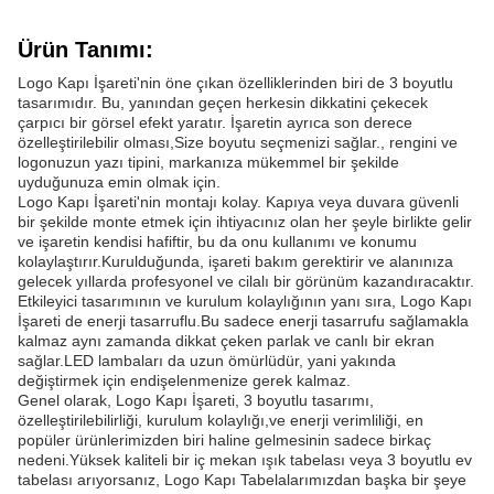
Ürün Tanımı:
Logo Kapı İşareti'nin öne çıkan özelliklerinden biri de 3 boyutlu
tasarımıdır. Bu, yanından geçen herkesin dikkatini çekecek
çarpıcı bir görsel efekt yaratır. İşaretin ayrıca son derece
özelleştirilebilir olması,Size boyutu seçmenizi sağlar., rengini ve
logonuzun yazı tipini, markanıza mükemmel bir şekilde
uyduğunuza emin olmak için.
Logo Kapı İşareti'nin montajı kolay. Kapıya veya duvara güvenli
bir şekilde monte etmek için ihtiyacınız olan her şeyle birlikte gelir
ve işaretin kendisi hafiftir, bu da onu kullanımı ve konumu
kolaylaştırır.Kurulduğunda, işareti bakım gerektirir ve alanınıza
gelecek yıllarda profesyonel ve cilalı bir görünüm kazandıracaktır.
Etkileyici tasarımının ve kurulum kolaylığının yanı sıra, Logo Kapı
İşareti de enerji tasarruflu.Bu sadece enerji tasarrufu sağlamakla
kalmaz aynı zamanda dikkat çeken parlak ve canlı bir ekran
sağlar.LED lambaları da uzun ömürlüdür, yani yakında
değiştirmek için endişelenmenize gerek kalmaz.
Genel olarak, Logo Kapı İşareti, 3 boyutlu tasarımı,
özelleştirilebilirliği, kurulum kolaylığı,ve enerji verimliliği, en
popüler ürünlerimizden biri haline gelmesinin sadece birkaç
nedeni.Yüksek kaliteli bir iç mekan ışık tabelası veya 3 boyutlu ev
tabelası arıyorsanız, Logo Kapı Tabelalarımızdan başka bir şeye