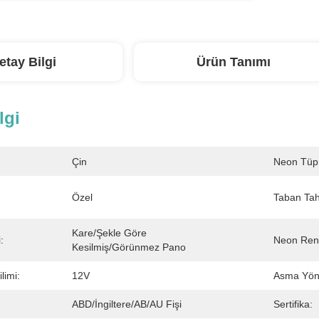
etay Bilgi
Ürün Tanımı
lgi
Çin
Neon Tüp
Özel
Taban Tah
Kare/şekle Göre 
:
Neon Ren
Kesilmiş/görünmez Pano
limi:
12V
Asma Yön
ABD/İngiltere/AB/AU Fişi
Sertifika: