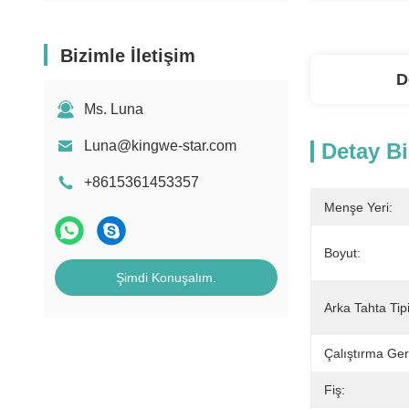
Bizimle İletişim
D
Ms. Luna
Luna@kingwe-star.com
Detay Bi
+8615361453357
Menşe Yeri:
Boyut:
Şimdi Konuşalım.
Arka Tahta Tipi
Çalıştırma Geri
Fiş: