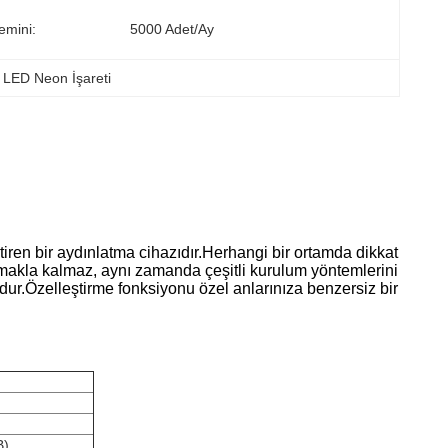
emini:
5000 Adet/ay
k LED Neon İşareti
tiren bir aydınlatma cihazıdır.Herhangi bir ortamda dikkat
akla kalmaz, aynı zamanda çeşitli kurulum yöntemlerini
ndur.Özelleştirme fonksiyonu özel anlarınıza benzersiz bir
B)