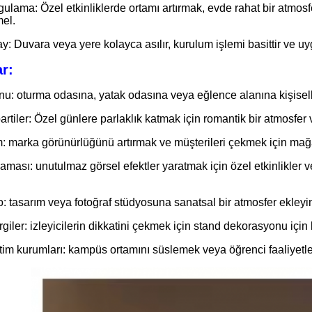
lama: Özel etkinliklerde ortamı artırmak, evde rahat bir atmosfe
el.
: Duvara veya yere kolayca asılır, kurulum işlemi basittir ve u
r:
: oturma odasına, yatak odasına veya eğlence alanına kişiselleşt
rtiler: Özel günlere parlaklık katmak için romantik bir atmosfe
m: marka görünürlüğünü artırmak ve müşterileri çekmek için mağaz
nlaması: unutulmaz görsel efektler yaratmak için özel etkinlikler
o: tasarım veya fotoğraf stüdyosuna sanatsal bir atmosfer ekleyi
giler: izleyicilerin dikkatini çekmek için stand dekorasyonu için k
tim kurumları: kampüs ortamını süslemek veya öğrenci faaliyetl