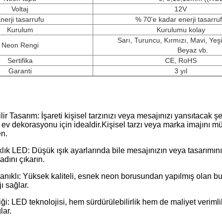
Voltaj
12V
nerji tasarrufu
% 70'e kadar enerji tasarru
Kurulum
Kurulumu kolay
Sarı, Turuncu, Kırmızı, Mavi, Yeş
Neon Rengi
Beyaz vb.
Sertifika
CE, RoHS
Garanti
3 yıl
:
bilir Tasarım: İşareti kişisel tarzınızı veya mesajınızı yansıtacak
ev dekorasyonu için idealdir.
Kişisel tarzı veya marka imajını mü
en.
ık LED: Düşük ışık ayarlarında bile mesajınızın veya tasarımını
adını çıkarın.
ıklı: Yüksek kaliteli, esnek neon borusundan yapılmış olan bu 
ı sağlar.
liği: LED teknolojisi, hem sürdürülebilirlik hem de maliyet veriml
lar.