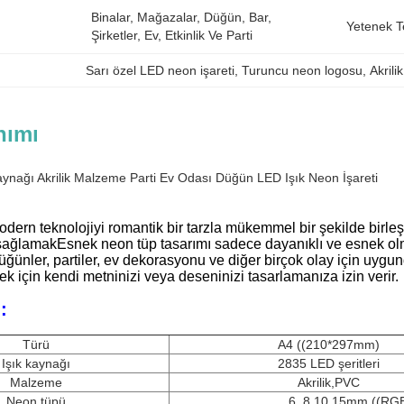
Binalar, Mağazalar, Düğün, Bar, 
Yetenek T
Şirketler, Ev, Etkinlik Ve Parti
Sarı özel LED neon işareti
, 
Turuncu neon logosu
, 
Akrili
nımı
Kaynağı Akrilik Malzeme Parti Ev Odası Düğün LED Işık Neon İşareti
odern teknolojiyi romantik bir tarzla mükemmel bir şekilde birleş
sağlamakEsnek neon tüp tasarımı sadece dayanıklı ve esnek olm
üğünler, partiler, ev dekorasyonu ve diğer birçok olay için uygu
ek için kendi metninizi veya deseninizi tasarlamanıza izin verir.
:
Türü
A4 ((210*297mm)
Işık kaynağı
2835 LED şeritleri
Malzeme
Akrilik,PVC
Neon tüpü
6, 8,10,15mm ((RG