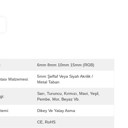
:
6mm 8mm 10mm 15mm (RGB)
5mm Şeffaf Veya Siyah Akrilik / 
tası Malzemesi:
Metal Taban
Sarı, Turuncu, Kırmızı, Mavi, Yeşil, 
gi:
Pembe, Mor, Beyaz Vb.
temi:
Dikey Ve Yatay Asma
CE, RoHS