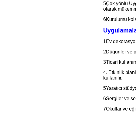
5Çok yönlü Uygu
olarak mükemm
6Kurulumu kolay
Uygulamala
1Ev dekorasyonu
2Düğünler ve pa
3Ticari kullanı
4. Etkinlik pla
kullanılır.
5Yaratıcı stüdy
6Sergiler ve ser
7Okullar ve eği