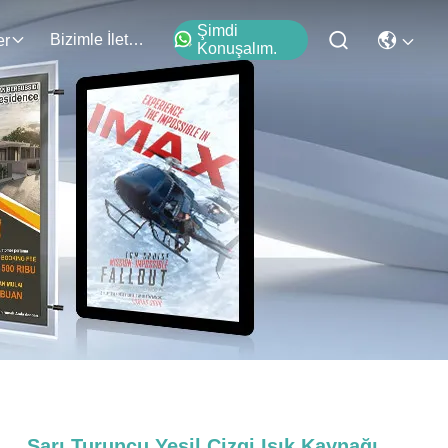
Şimdi
Bizimle İletişim
er
Konuşalım.
Sarı Turuncu Yeşil Çizgi Işık Kaynağı