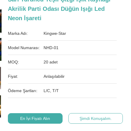
Akrilik Parti Odası Düğün Işığı Led
Neon İşareti
Marka Adı:
Kingwe-Star
Model Numarası:
NHD-01
MOQ:
20 adet
Fiyat:
Anlaşılabilir
Ödeme Şartları:
L/C, T/T
En İyi Fiyatı Alın
Şimdi Konuşalım.