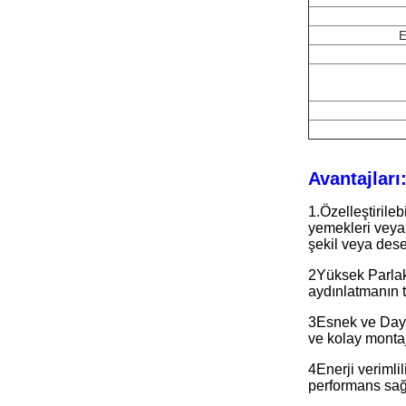
E
Avantajları
1.Özelleştirile
yemekleri veya 
şekil veya des
2Yüksek Parlakl
aydınlatmanın t
3Esnek ve Dayan
ve kolay montaj
4Enerji verimli
performans sağ