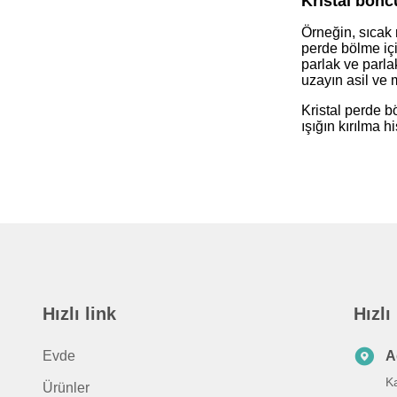
Kristal bonc
Örneğin, sıcak 
perde bölme içi
parlak ve parla
uzayın asil ve m
Kristal perde b
ışığın kırılma h
Hızlı link
Hızlı
Evde
A
Ka
Ürünler