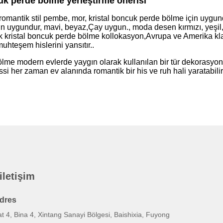
uk perde bölme yerleştirme önerisi
romantik stil pembe, mor, kristal boncuk perde bölme için uygundu
n uygundur, mavi, beyaz,Çay uygun., moda desen kırmızı, yeşil,
k kristal boncuk perde bölme kollokasyon,Avrupa ve Amerika klasik
uhteşem hislerini yansıtır..
ölme modern evlerde yaygın olarak kullanılan bir tür dekorasyon 
issi her zaman ev alanında romantik bir his ve ruh hali yaratabilir
 iletişim
dres
t 4, Bina 4, Xintang Sanayi Bölgesi, Baishixia, Fuyong