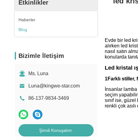
led kri
Etkinlikler
Haberler
Blog
Evde bir led kr
alırken led kris
nasıl satın alma
Bizimle İletişim
konularda tanıt
Led kristal ı
Ms. Luna
1Farklı stiller,
Luna@kingwe-star.com
İnsanlar lamba 
seçim yapabilirs
86-137-9834-3469
sınıf ise, güze
renkli çok asılı
Şimdi Konuşalım.