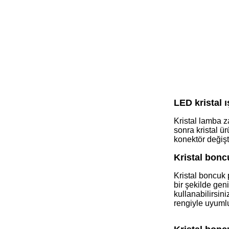
LED kristal 
Kristal lamba z
sonra kristal ü
konektör değişti
Kristal bonc
Kristal boncuk 
bir şekilde gen
kullanabilirsin
rengiyle uyumlu