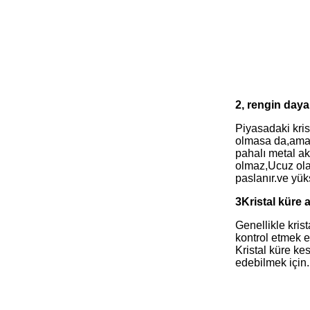
2, rengin dayan
Piyasadaki kris
olmasa da,ama a
pahalı metal ak
olmaz,Ucuz olan
paslanır.ve yü
3Kristal küre 
Genellikle kris
kontrol etmek en
Kristal küre ke
edebilmek için.