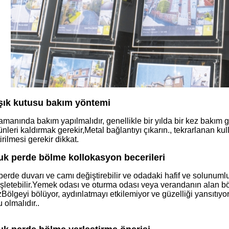
ışık kutusu bakım yöntemi
amanında bakım yapılmalıdır, genellikle bir yılda bir kez bakım
rünleri kaldırmak gerekir,Metal bağlantıyı çıkarın., tekrarlanan k
rilmesi gerekir dikkat.
uk perde bölme kollokasyon becerileri
perde duvarı ve camı değiştirebilir ve odadaki hafif ve solunumlu
işletebilir.Yemek odası ve oturma odası veya verandanın alan b
izBölgeyi bölüyor, aydınlatmayı etkilemiyor ve güzelliği yansıtıyo
 olmalıdır..