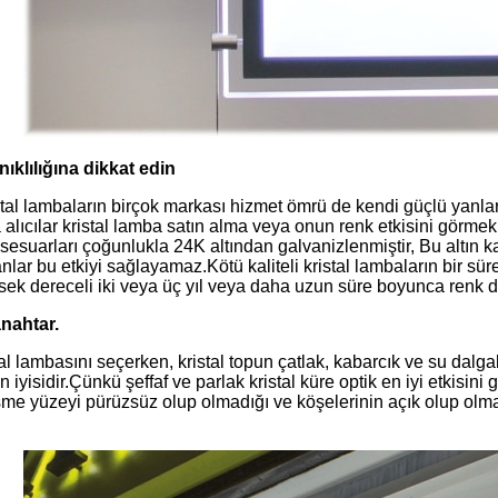
ıklılığına dikkat edin
tal lambaların birçok markası hizmet ömrü de kendi güçlü yanları v
lıcılar kristal lamba satın alma veya onun renk etkisini görmek i
sesuarları çoğunlukla 24K altından galvanizlenmiştir, Bu altın 
lar bu etkiyi sağlayamaz.Kötü kaliteli kristal lambaların bir süre
ksek dereceli iki veya üç yıl veya daha uzun süre boyunca renk
anahtar.
tal lambasını seçerken, kristal topun çatlak, kabarcık ve su dalg
 iyisidir.Çünkü şeffaf ve parlak kristal küre optik en iyi etkisini g
sme yüzeyi pürüzsüz olup olmadığı ve köşelerinin açık olup olmadı