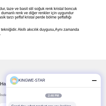
r, taze ve basit stil soğuk renk kristal boncuk
 dumanlı renk ve diğer renkler için uygundur
 tarzı şeffaf kristal perde bölme şeffaflığı
tekniğidir. Akıllı akıcılık duygusu,Aynı zamanda
.
KINGWE-STAR
Haber Bültenimiz
İndirimler ve daha fazlası için bültenimize abone olun.
2:46 PM