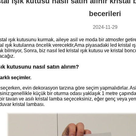
stal ışık kutusu nasıl satın alınır kris
becerileri
2024-11-29
istal ışık kutusunu kurmak, aileye asil ve moda bir atmosfer getir
tal ışık kutularına öncelik verecektir,Ama piyasadaki led kristal ışık
k bilmiyor, Sonra, biz nasıl led kristal ışık kutusu ve kristal bon
acağız.
şık kutusunu nasıl satın alırım?
 farklı seçimler.
seçerken, evin dekorasyon tarzına göre seçim yapmalıdırlar. Aslı
iniz:genellikle küçük bir oturma odası yaklaşık 1 metre çapında bir
l bir tavan ve asılı kristal lamba seçeceksiniz, eğer genç veya yen
 duvar kristal lambası.