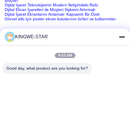
İpuçları
Dijital İşaret Teknolojisinin Modern İletişimdeki Rolü
Dijital Ekran İşaretleri ile Müşteri İlişkisini Artırmak
Dijital İşaret Ekranlarını Anlamak: Kapsamlı Bir Özet
Görsel etki için poster ekran kutularının türleri ve kullanımları
KINGWE-STAR
Hızlı iletişim
9:33 AM
Adres
Good day, what product are you looking for?
Kat 4, Bina 4, Xintang Sanayi Bölgesi, Baishixia, Fuyong
Caddesi, Baoan Bölgesi, Shenzhen, Guangdong, Çin
Tel
86-137-9834-3469
E-posta
Luna@kingwe-star.com