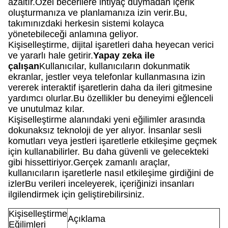
azaltır.Özel becerilere ihtiyaç duymadan içerik
oluşturmanıza ve planlamanıza izin verir.Bu,
takımınızdaki herkesin sistemi kolayca
yönetebileceği anlamına geliyor.
Kişiselleştirme, dijital işaretleri daha heyecan verici
ve yararlı hale getirir.
Yapay zeka ile
çalışan
Kullanıcılar, kullanıcıların dokunmatik
ekranlar, jestler veya telefonlar kullanmasına izin
vererek interaktif işaretlerin daha da ileri gitmesine
yardımcı olurlar.Bu özellikler bu deneyimi eğlenceli
ve unutulmaz kılar.
Kişiselleştirme alanındaki yeni eğilimler arasında
dokunaksız teknoloji de yer alıyor. İnsanlar sesli
komutları veya jestleri işaretlerle etkileşime geçmek
için kullanabilirler. Bu daha güvenli ve gelecekteki
gibi hissettiriyor.Gerçek zamanlı araçlar,
kullanıcıların işaretlerle nasıl etkileşime girdiğini de
izlerBu verileri inceleyerek, içeriğinizi insanları
ilgilendirmek için geliştirebilirsiniz.
Kişiselleştirme
Açıklama
Eğilimleri