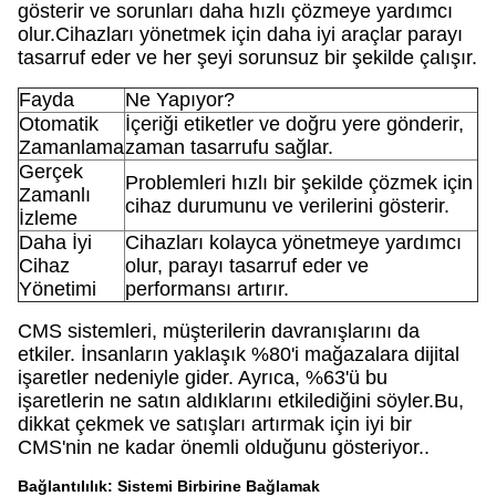
gösterir ve sorunları daha hızlı çözmeye yardımcı
olur.Cihazları yönetmek için daha iyi araçlar parayı
tasarruf eder ve her şeyi sorunsuz bir şekilde çalışır.
Fayda
Ne Yapıyor?
Otomatik
İçeriği etiketler ve doğru yere gönderir,
Zamanlama
zaman tasarrufu sağlar.
Gerçek
Problemleri hızlı bir şekilde çözmek için
Zamanlı
cihaz durumunu ve verilerini gösterir.
İzleme
Daha İyi
Cihazları kolayca yönetmeye yardımcı
Cihaz
olur, parayı tasarruf eder ve
Yönetimi
performansı artırır.
CMS sistemleri, müşterilerin davranışlarını da
etkiler. İnsanların yaklaşık %80'i mağazalara dijital
işaretler nedeniyle gider. Ayrıca, %63'ü bu
işaretlerin ne satın aldıklarını etkilediğini söyler.Bu,
dikkat çekmek ve satışları artırmak için iyi bir
CMS'nin ne kadar önemli olduğunu gösteriyor..
Bağlantılılık: Sistemi Birbirine Bağlamak