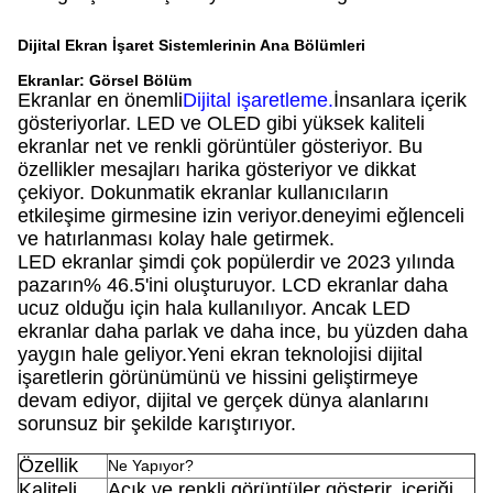
Dijital Ekran İşaret Sistemlerinin Ana Bölümleri
Ekranlar: Görsel Bölüm
Ekranlar en önemli
Dijital işaretleme
.
İnsanlara içerik
gösteriyorlar. LED ve OLED gibi yüksek kaliteli
ekranlar net ve renkli görüntüler gösteriyor. Bu
özellikler mesajları harika gösteriyor ve dikkat
çekiyor. Dokunmatik ekranlar kullanıcıların
etkileşime girmesine izin veriyor.deneyimi eğlenceli
ve hatırlanması kolay hale getirmek.
LED ekranlar şimdi çok popülerdir ve 2023 yılında
pazarın% 46.5'ini oluşturuyor. LCD ekranlar daha
ucuz olduğu için hala kullanılıyor. Ancak LED
ekranlar daha parlak ve daha ince, bu yüzden daha
yaygın hale geliyor.Yeni ekran teknolojisi dijital
işaretlerin görünümünü ve hissini geliştirmeye
devam ediyor, dijital ve gerçek dünya alanlarını
sorunsuz bir şekilde karıştırıyor.
Özellik
Ne Yapıyor?
Kaliteli
Açık ve renkli görüntüler gösterir, içeriği