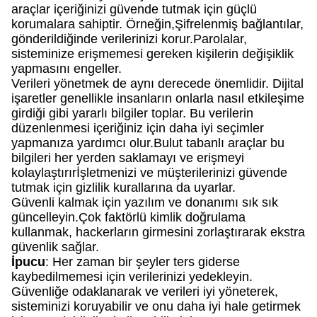
araçlar içeriğinizi güvende tutmak için güçlü
korumalara sahiptir. Örneğin,Şifrelenmiş bağlantılar,
gönderildiğinde verilerinizi korur.Parolalar,
sisteminize erişmemesi gereken kişilerin değişiklik
yapmasını engeller.
Verileri yönetmek de aynı derecede önemlidir. Dijital
işaretler genellikle insanların onlarla nasıl etkileşime
girdiği gibi yararlı bilgiler toplar. Bu verilerin
düzenlenmesi içeriğiniz için daha iyi seçimler
yapmanıza yardımcı olur.Bulut tabanlı araçlar bu
bilgileri her yerden saklamayı ve erişmeyi
kolaylaştırırİşletmenizi ve müşterilerinizi güvende
tutmak için gizlilik kurallarına da uyarlar.
Güvenli kalmak için yazılım ve donanımı sık sık
güncelleyin.Çok faktörlü kimlik doğrulama
kullanmak, hackerların girmesini zorlaştırarak ekstra
güvenlik sağlar.
İpucu
: Her zaman bir şeyler ters giderse
kaybedilmemesi için verilerinizi yedekleyin.
Güvenliğe odaklanarak ve verileri iyi yöneterek,
sisteminizi koruyabilir ve onu daha iyi hale getirmek