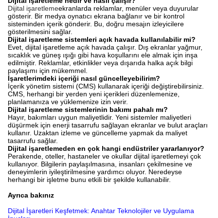
Dijital işaretleme nedir ve nasıl çalışır?
Dijital işaretleme
ekranlarda reklamlar, menüler veya duyurular
gösterir. Bir medya oynatıcı ekrana bağlanır ve bir kontrol
sisteminden içerik gönderir. Bu, doğru mesajın izleyicilere
gösterilmesini sağlar.
Dijital işaretleme sistemleri açık havada kullanılabilir mi?
Evet, dijital işaretleme açık havada çalışır. Dış ekranlar yağmur,
sıcaklık ve güneş ışığı gibi hava koşullarını ele almak için inşa
edilmiştir. Reklamlar, etkinlikler veya dışarıda halka açık bilgi
paylaşımı için mükemmel.
İşaretlerimdeki içeriği nasıl güncelleyebilirim?
İçerik yönetim sistemi (CMS) kullanarak içeriği değiştirebilirsiniz.
CMS, herhangi bir yerden yeni içerikleri düzenlemenize,
planlamanıza ve yüklemenize izin verir.
Dijital işaretleme sistemlerinin bakımı pahalı mı?
Hayır, bakımları uygun maliyetlidir. Yeni sistemler maliyetleri
düşürmek için enerji tasarrufu sağlayan ekranlar ve bulut araçları
kullanır. Uzaktan izleme ve güncelleme yapmak da maliyet
tasarrufu sağlar.
Dijital işaretlemeden en çok hangi endüstriler yararlanıyor?
Perakende, oteller, hastaneler ve okullar dijital işaretlemeyi çok
kullanıyor. Bilgilerin paylaşılmasına, insanları çekilmesine ve
deneyimlerin iyileştirilmesine yardımcı oluyor. Neredeyse
herhangi bir işletme bunu etkili bir şekilde kullanabilir.
Ayrıca bakınız
Dijital İşaretleri Keşfetmek: Anahtar Teknolojiler ve Uygulama