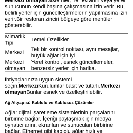
Merkezi olmayan
Sistemler, her ekranın veya yerel
sunucunun kendi başına çalışmasına izin verir. Bu,
belirli yerler için güncelleştirmelerin yapılmasına izin
verir.Bir restoran zinciri bölgeye göre menüler
gösterebilir.
Mimarlık
Temel Özellikler
Tipi
Tek bir kontrol noktası, aynı mesajlar,
Merkezi
büyük ağlar için iyi.
Merkezi
Yerel kontrol, esnek güncellemeler,
olmayan
benzersiz yerler için harika.
İhtiyaçlarınıza uygun sistemi
seçin.
Merkezi
Kurulumlar basit ve tutarlı.
Merkezi
olmayan
Bunlar esnek ve özelleştirilebilir.
Ağ Altyapısı: Kablolu ve Kablosuz Çözümler
Ağlar dijital işaretleme sistemlerinin parçalarını
birbirine bağlar. İçeriği paylaşmak için medya
oynatıcılarını, ekranları ve sunucuları birbirine
bağlar. Ethernet gibi kablolu ağlar hızlı ve