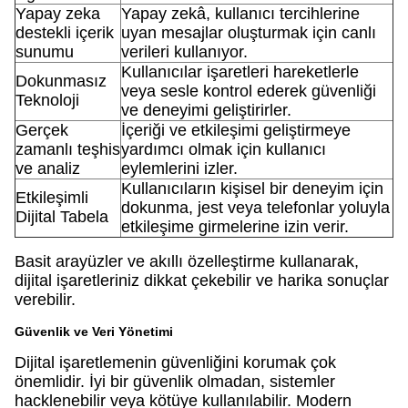
Yapay zeka
Yapay zekâ, kullanıcı tercihlerine
destekli içerik
uyan mesajlar oluşturmak için canlı
sunumu
verileri kullanıyor.
Kullanıcılar işaretleri hareketlerle
Dokunmasız
veya sesle kontrol ederek güvenliği
Teknoloji
ve deneyimi geliştirirler.
Gerçek
İçeriği ve etkileşimi geliştirmeye
zamanlı teşhis
yardımcı olmak için kullanıcı
ve analiz
eylemlerini izler.
Kullanıcıların kişisel bir deneyim için
Etkileşimli
dokunma, jest veya telefonlar yoluyla
Dijital Tabela
etkileşime girmelerine izin verir.
Basit arayüzler ve akıllı özelleştirme kullanarak,
dijital işaretleriniz dikkat çekebilir ve harika sonuçlar
verebilir.
Güvenlik ve Veri Yönetimi
Dijital işaretlemenin güvenliğini korumak çok
önemlidir. İyi bir güvenlik olmadan, sistemler
hacklenebilir veya kötüye kullanılabilir. Modern