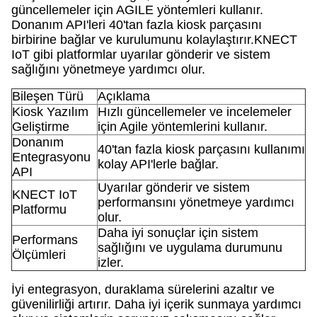
güncellemeler için AGILE yöntemleri kullanır.
Donanım API'leri 40'tan fazla kiosk parçasını
birbirine bağlar ve kurulumunu kolaylaştırır.KNECT
IoT gibi platformlar uyarılar gönderir ve sistem
sağlığını yönetmeye yardımcı olur.
Bileşen Türü
Açıklama
Kiosk Yazılım
Hızlı güncellemeler ve incelemeler
Geliştirme
için Agile yöntemlerini kullanır.
Donanım
40'tan fazla kiosk parçasını kullanımı
Entegrasyonu
kolay API'lerle bağlar.
API
Uyarılar gönderir ve sistem
KNECT IoT
performansını yönetmeye yardımcı
Platformu
olur.
Daha iyi sonuçlar için sistem
Performans
sağlığını ve uygulama durumunu
Ölçümleri
izler.
İyi entegrasyon, duraklama sürelerini azaltır ve
güvenilirliği artırır. Daha iyi içerik sunmaya yardımcı