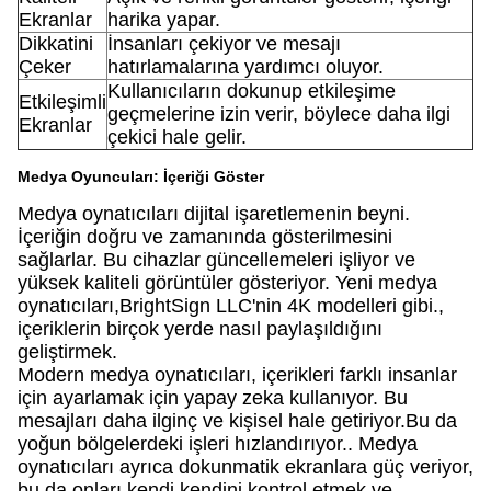
Ekranlar
harika yapar.
Dikkatini
İnsanları çekiyor ve mesajı
Çeker
hatırlamalarına yardımcı oluyor.
Kullanıcıların dokunup etkileşime
Etkileşimli
geçmelerine izin verir, böylece daha ilgi
Ekranlar
çekici hale gelir.
Medya Oyuncuları: İçeriği Göster
Medya oynatıcıları dijital işaretlemenin beyni.
İçeriğin doğru ve zamanında gösterilmesini
sağlarlar. Bu cihazlar güncellemeleri işliyor ve
yüksek kaliteli görüntüler gösteriyor. Yeni medya
oynatıcıları,BrightSign LLC'nin 4K modelleri gibi.,
içeriklerin birçok yerde nasıl paylaşıldığını
geliştirmek.
Modern medya oynatıcıları, içerikleri farklı insanlar
için ayarlamak için yapay zeka kullanıyor. Bu
mesajları daha ilginç ve kişisel hale getiriyor.Bu da
yoğun bölgelerdeki işleri hızlandırıyor.. Medya
oynatıcıları ayrıca dokunmatik ekranlara güç veriyor,
bu da onları kendi kendini kontrol etmek ve