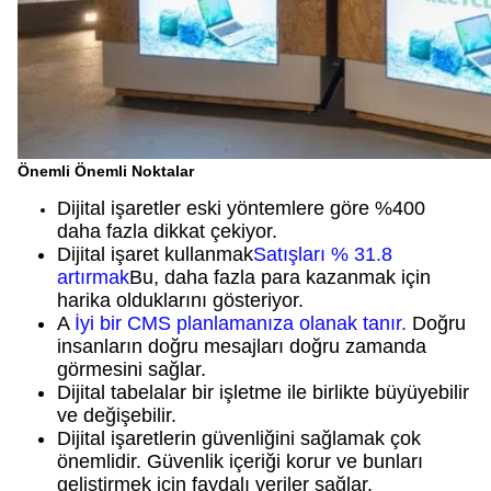
Önemli Önemli Noktalar
Dijital işaretler eski yöntemlere göre %400
daha fazla dikkat çekiyor.
Dijital işaret kullanmak
Satışları % 31.8
artırmak
Bu, daha fazla para kazanmak için
harika olduklarını gösteriyor.
A
İyi bir CMS planlamanıza olanak tanır.
Doğru
insanların doğru mesajları doğru zamanda
görmesini sağlar.
Dijital tabelalar bir işletme ile birlikte büyüyebilir
ve değişebilir.
Dijital işaretlerin güvenliğini sağlamak çok
önemlidir. Güvenlik içeriği korur ve bunları
geliştirmek için faydalı veriler sağlar.