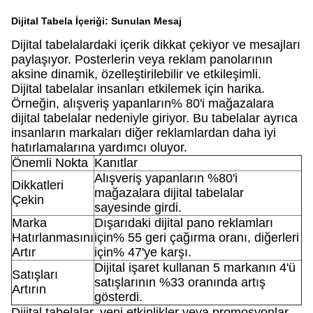
Dijital Tabela İçeriği: Sunulan Mesaj
Dijital tabelalardaki içerik dikkat çekiyor ve mesajları
paylaşıyor. Posterlerin veya reklam panolarının
aksine dinamik, özelleştirilebilir ve etkileşimli.
Dijital tabelalar insanları etkilemek için harika.
Örneğin, alışveriş yapanların% 80'i mağazalara
dijital tabelalar nedeniyle giriyor. Bu tabelalar ayrıca
insanların markaları diğer reklamlardan daha iyi
hatırlamalarına yardımcı oluyor.
Önemli Nokta
Kanıtlar
Alışveriş yapanların %80'i
Dikkatleri
mağazalara dijital tabelalar
Çekin
sayesinde girdi.
Marka
Dışarıdaki dijital pano reklamları
Hatırlanmasını
için% 55 geri çağırma oranı, diğerleri
Artır
için% 47'ye karşı.
Dijital işaret kullanan 5 markanın 4'ü
Satışları
satışlarının %33 oranında artış
Artırın
gösterdi.
Dijital tabelalar, yeni etkinlikler veya promosyonlar