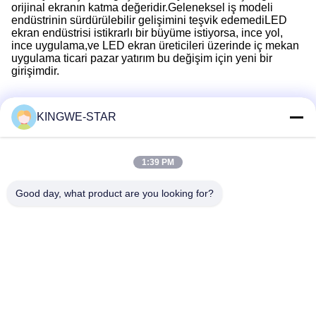
orijinal ekranın katma değeridir.Geleneksel iş modeli
endüstrinin sürdürülebilir gelişimini teşvik edemediLED
ekran endüstrisi istikrarlı bir büyüme istiyorsa, ince yol,
ince uygulama,ve LED ekran üreticileri üzerinde iç mekan
uygulama ticari pazar yatırım bu değişim için yeni bir
girişimdir.
KINGWE-STAR
Hızlı iletişim
1:39 PM
Adres
Good day, what product are you looking for?
Kat 4, Bina 4, Xintang Sanayi Bölgesi, Baishixia, Fuyong
Caddesi, Baoan Bölgesi, Shenzhen, Guangdong, Çin
Tel
86-137-9834-3469
E-posta
Luna@kingwe-star.com